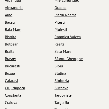
Alba Iulia
Miercurea Ciuc
Alexandria
Oradea
Arad
Piatra Neamt
Bacau
Pitesti
Baia Mare
Ploiesti
Bistrita
Ramnicu Valcea
Botosani
Resita
Braila
Satu Mare
Brasov
Sfantu Gheorghe
Bucuresti
Sibiu
Buzau
Slatina
Calarasi
Slobozia
Cluj Napoca
Suceava
Constanta
Targoviste
Craiova
Targu Jiu