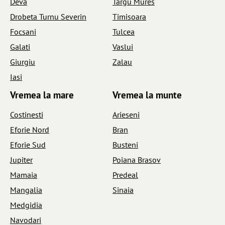
Deva
Targu Mures
Drobeta Turnu Severin
Timisoara
Focsani
Tulcea
Galati
Vaslui
Giurgiu
Zalau
Iasi
Vremea la mare
Vremea la munte
Costinesti
Arieseni
Eforie Nord
Bran
Eforie Sud
Busteni
Jupiter
Poiana Brasov
Mamaia
Predeal
Mangalia
Sinaia
Medgidia
Navodari