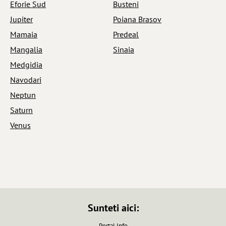
Eforie Sud
Busteni
Jupiter
Poiana Brasov
Mamaia
Predeal
Mangalia
Sinaia
Medgidia
Navodari
Neptun
Saturn
Venus
Sunteti aici:
Portal Info