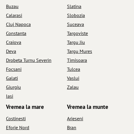
Buzau
Slatina
Calarasi
Slobozia
Cluj Napoca
Suceava
Constanta
Targoviste
Craiova
Targu Jiu
Deva
Targu Mures
Drobeta Turnu Severin
Timisoara
Focsani
Tulcea
Galati
Vaslui
Giurgiu
Zalau
Iasi
Vremea la mare
Vremea la munte
Costinesti
Arieseni
Eforie Nord
Bran