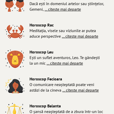
Dacă ești în domeniul artelor sau științelor,
Gemeni,
... citeste mai departe
Horoscop Rac
Meditația, visele sau viziunile ar putea
aduce perspective
... citeste mai departe
Horoscop Leu
Ești un suflet aventuros, Leo. Te gândești
la un mic
... citeste mai departe
Horoscop Fecioara
O comunicare neașteptată poate veni
astăzi de la cineva
... citeste mai departe
Horoscop Balanta
O șansă neașteptată de a zbura într-un loc