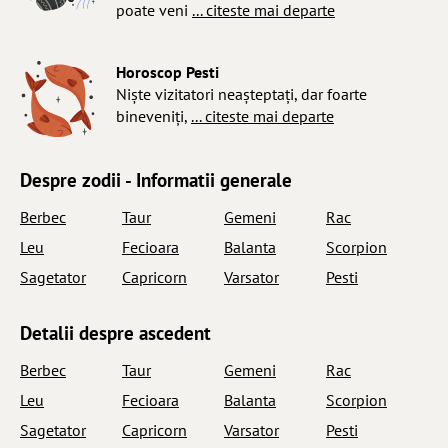
poate veni
... citeste mai departe
Horoscop Pesti
Niște vizitatori neașteptați, dar foarte
bineveniți,
... citeste mai departe
Despre zodii - Informatii generale
Berbec
Taur
Gemeni
Rac
Leu
Fecioara
Balanta
Scorpion
Sagetator
Capricorn
Varsator
Pesti
Detalii despre ascedent
Berbec
Taur
Gemeni
Rac
Leu
Fecioara
Balanta
Scorpion
Sagetator
Capricorn
Varsator
Pesti