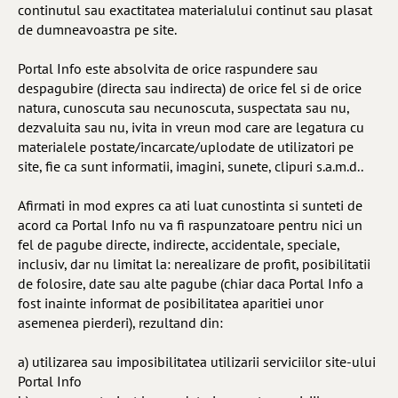
continutul sau exactitatea materialului continut sau plasat
de dumneavoastra pe site.
Portal Info este absolvita de orice raspundere sau
despagubire (directa sau indirecta) de orice fel si de orice
natura, cunoscuta sau necunoscuta, suspectata sau nu,
dezvaluita sau nu, ivita in vreun mod care are legatura cu
materialele postate/incarcate/uplodate de utilizatori pe
site, fie ca sunt informatii, imagini, sunete, clipuri s.a.m.d..
Afirmati in mod expres ca ati luat cunostinta si sunteti de
acord ca Portal Info nu va fi raspunzatoare pentru nici un
fel de pagube directe, indirecte, accidentale, speciale,
inclusiv, dar nu limitat la: nerealizare de profit, posibilitatii
de folosire, date sau alte pagube (chiar daca Portal Info a
fost inainte informat de posibilitatea aparitiei unor
asemenea pierderi), rezultand din:
a) utilizarea sau imposibilitatea utilizarii serviciilor site-ului
Portal Info