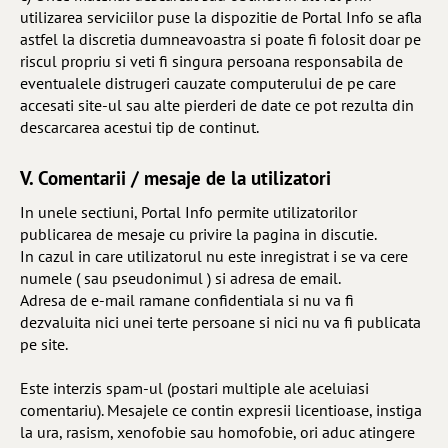
utilizarea serviciilor puse la dispozitie de Portal Info se afla
astfel la discretia dumneavoastra si poate fi folosit doar pe
riscul propriu si veti fi singura persoana responsabila de
eventualele distrugeri cauzate computerului de pe care
accesati site-ul sau alte pierderi de date ce pot rezulta din
descarcarea acestui tip de continut.
V. Comentarii / mesaje de la utilizatori
In unele sectiuni, Portal Info permite utilizatorilor
publicarea de mesaje cu privire la pagina in discutie.
In cazul in care utilizatorul nu este inregistrat i se va cere
numele ( sau pseudonimul ) si adresa de email.
Adresa de e-mail ramane confidentiala si nu va fi
dezvaluita nici unei terte persoane si nici nu va fi publicata
pe site.
Este interzis spam-ul (postari multiple ale aceluiasi
comentariu). Mesajele ce contin expresii licentioase, instiga
la ura, rasism, xenofobie sau homofobie, ori aduc atingere