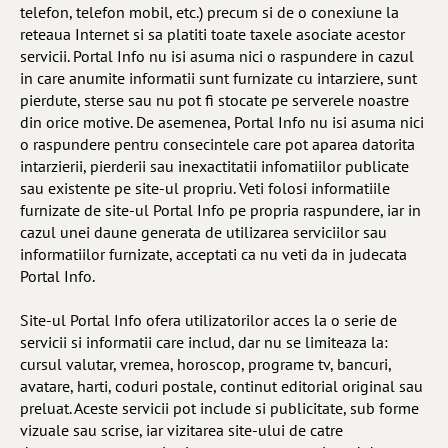
telefon, telefon mobil, etc.) precum si de o conexiune la
reteaua Internet si sa platiti toate taxele asociate acestor
servicii. Portal Info nu isi asuma nici o raspundere in cazul
in care anumite informatii sunt furnizate cu intarziere, sunt
pierdute, sterse sau nu pot fi stocate pe serverele noastre
din orice motive. De asemenea, Portal Info nu isi asuma nici
o raspundere pentru consecintele care pot aparea datorita
intarzierii, pierderii sau inexactitatii infomatiilor publicate
sau existente pe site-ul propriu. Veti folosi informatiile
furnizate de site-ul Portal Info pe propria raspundere, iar in
cazul unei daune generata de utilizarea serviciilor sau
informatiilor furnizate, acceptati ca nu veti da in judecata
Portal Info.
Site-ul Portal Info ofera utilizatorilor acces la o serie de
servicii si informatii care includ, dar nu se limiteaza la:
cursul valutar, vremea, horoscop, programe tv, bancuri,
avatare, harti, coduri postale, continut editorial original sau
preluat. Aceste servicii pot include si publicitate, sub forme
vizuale sau scrise, iar vizitarea site-ului de catre