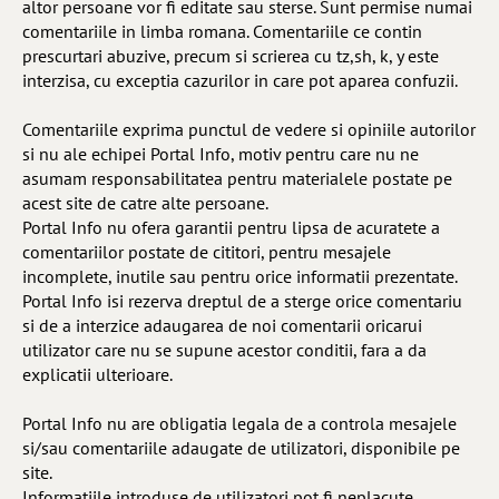
altor persoane vor fi editate sau sterse. Sunt permise numai
comentariile in limba romana. Comentariile ce contin
prescurtari abuzive, precum si scrierea cu tz,sh, k, y este
interzisa, cu exceptia cazurilor in care pot aparea confuzii.
Comentariile exprima punctul de vedere si opiniile autorilor
si nu ale echipei Portal Info, motiv pentru care nu ne
asumam responsabilitatea pentru materialele postate pe
acest site de catre alte persoane.
Portal Info nu ofera garantii pentru lipsa de acuratete a
comentariilor postate de cititori, pentru mesajele
incomplete, inutile sau pentru orice informatii prezentate.
Portal Info isi rezerva dreptul de a sterge orice comentariu
si de a interzice adaugarea de noi comentarii oricarui
utilizator care nu se supune acestor conditii, fara a da
explicatii ulterioare.
Portal Info nu are obligatia legala de a controla mesajele
si/sau comentariile adaugate de utilizatori, disponibile pe
site.
Informatiile introduse de utilizatori pot fi neplacute,