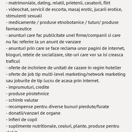
- matrimoniale, dating, relatii, prietenii, casatorii, flirt
- videochat, servicii de escorta, masaj erotic, jucarii erotice,
stimulenti sexuali
- medicamente / produse etnobotanice / tutun/ produse
farmaceutice
- anunturi care fac publicitate unei firme/companii si care
nu fac referire la un anunt de vanzare
- anunturi prin care se face reclama unor pagini de internet,
bloguri, retele de socializare, site-uri care vor sa isi creasca
traficul
- oferte de inchiriere de unitati de cazare in regim hotelier
- oferte de job tip multi-level marketing/network marketing
sau joburile de tip lucru de acasa prin internet.
- imprumuturi, credite
- produse pirotehnice
- schimb valutar
- recompense pentru diverse bunuri pierdute/furate
- donatii/vanzari de organe
- infieri de copii
- suplimente nutritionale, ceaiuri, plante, produse pentru