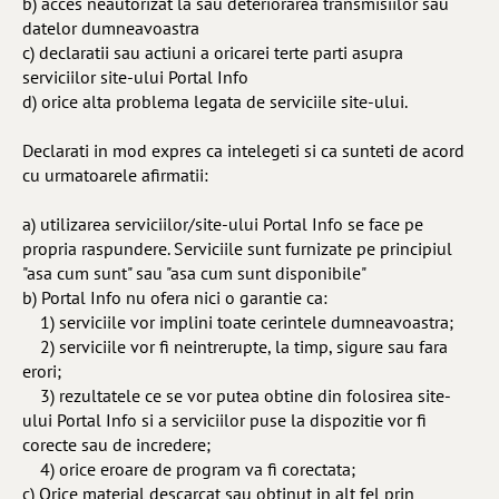
b) acces neautorizat la sau deteriorarea transmisiilor sau
datelor dumneavoastra
c) declaratii sau actiuni a oricarei terte parti asupra
serviciilor site-ului Portal Info
d) orice alta problema legata de serviciile site-ului.
Declarati in mod expres ca intelegeti si ca sunteti de acord
cu urmatoarele afirmatii:
a) utilizarea serviciilor/site-ului Portal Info se face pe
propria raspundere. Serviciile sunt furnizate pe principiul
"asa cum sunt" sau "asa cum sunt disponibile"
b) Portal Info nu ofera nici o garantie ca:
1) serviciile vor implini toate cerintele dumneavoastra;
2) serviciile vor fi neintrerupte, la timp, sigure sau fara
erori;
3) rezultatele ce se vor putea obtine din folosirea site-
ului Portal Info si a serviciilor puse la dispozitie vor fi
corecte sau de incredere;
4) orice eroare de program va fi corectata;
c) Orice material descarcat sau obtinut in alt fel prin