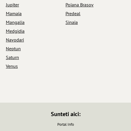
Jupiter
Poiana Brasov
Mamaia
Predeal
Mangalia
Sinaia
Medgidia
Navodari
Neptun
Saturn
Venus
Sunteti aici:
Portal Info