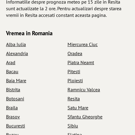
Informatiile despre prognoza meteo pe 15 zile in Resita
sunt actualizate la 2 ore. Pentru actualizari despre starea
vremii in Resita accesati constant aceasta pagina.
Vremea in Romania
Alba Iulia
Miercurea Ciuc
Alexandria
Oradea
Arad
Piatra Neamt
Bacau
Pitesti
Baia Mare
Ploiesti
Bistrita
Ramnicu Valcea
Botosani
Resita
Braila
Satu Mare
Brasov
Sfantu Gheorghe
Bucuresti
Sibiu
Buzau
Slatina