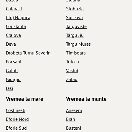
Calarasi
Slobozia
Cluj Napoca
Suceava
Constanta
Targoviste
Craiova
Targu Jiu
Deva
Targu Mures
Drobeta Turnu Severin
Timisoara
Focsani
Tulcea
Galati
Vaslui
Giurgiu
Zalau
Iasi
Vremea la mare
Vremea la munte
Costinesti
Arieseni
Eforie Nord
Bran
Eforie Sud
Busteni