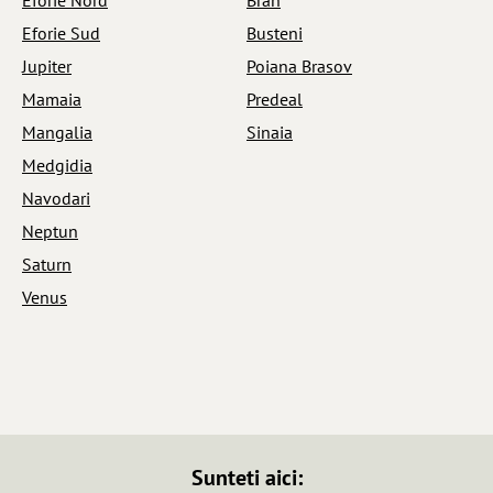
Eforie Sud
Busteni
Jupiter
Poiana Brasov
Mamaia
Predeal
Mangalia
Sinaia
Medgidia
Navodari
Neptun
Saturn
Venus
Sunteti aici: