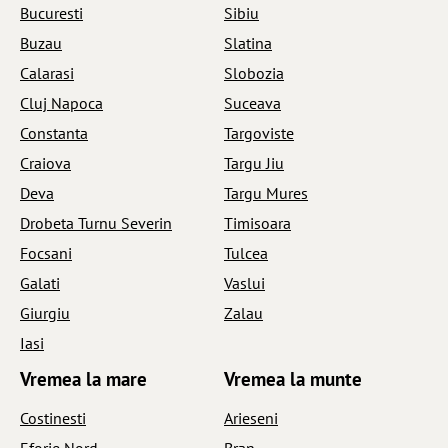
Bucuresti
Sibiu
Buzau
Slatina
Calarasi
Slobozia
Cluj Napoca
Suceava
Constanta
Targoviste
Craiova
Targu Jiu
Deva
Targu Mures
Drobeta Turnu Severin
Timisoara
Focsani
Tulcea
Galati
Vaslui
Giurgiu
Zalau
Iasi
Vremea la mare
Vremea la munte
Costinesti
Arieseni
Eforie Nord
Bran