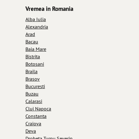
Vremea in Romania
Alba Iulia
Alexandria
Arad
Bacau
Baia Mare
Bistrita
Botosani
Braila
Brasov
Bucuresti
Buzau
Calarasi
Cluj Napoca
Constanta
Craiova
Deva
Drobeta Turnu Severin