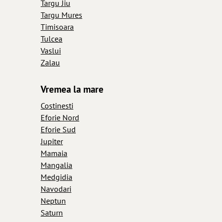
Targu Jiu
Targu Mures
Timisoara
Tulcea
Vaslui
Zalau
Vremea la mare
Costinesti
Eforie Nord
Eforie Sud
Jupiter
Mamaia
Mangalia
Medgidia
Navodari
Neptun
Saturn