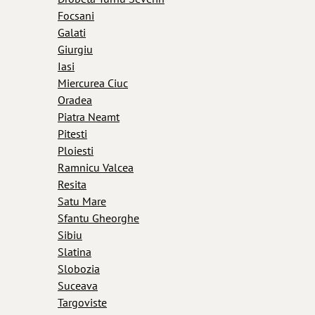
Focsani
Galati
Giurgiu
Iasi
Miercurea Ciuc
Oradea
Piatra Neamt
Pitesti
Ploiesti
Ramnicu Valcea
Resita
Satu Mare
Sfantu Gheorghe
Sibiu
Slatina
Slobozia
Suceava
Targoviste