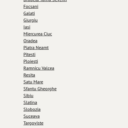
Focsani
Galati
Giurgiu
Iasi
Miercurea Ciuc
Oradea
Piatra Neamt
Pitesti
Ploiesti
Ramnicu Valcea
Resita
Satu Mare
Sfantu Gheorghe
Sibiu
Slatina
Slobozia
Suceava
Targoviste