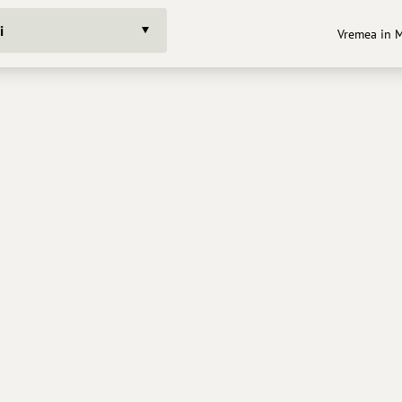
i
Vremea in M