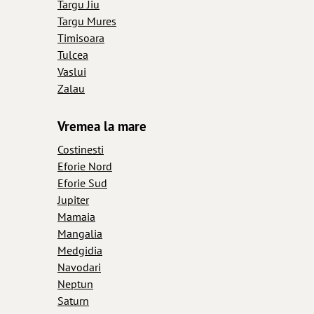
Targu Jiu
Targu Mures
Timisoara
Tulcea
Vaslui
Zalau
Vremea la mare
Costinesti
Eforie Nord
Eforie Sud
Jupiter
Mamaia
Mangalia
Medgidia
Navodari
Neptun
Saturn