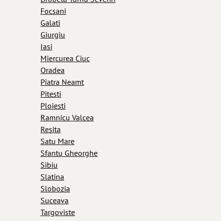
Focsani
Galati
Giurgiu
Iasi
Miercurea Ciuc
Oradea
Piatra Neamt
Pitesti
Ploiesti
Ramnicu Valcea
Resita
Satu Mare
Sfantu Gheorghe
Sibiu
Slatina
Slobozia
Suceava
Targoviste