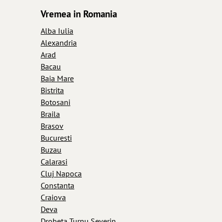
Vremea in Romania
Alba Iulia
Alexandria
Arad
Bacau
Baia Mare
Bistrita
Botosani
Braila
Brasov
Bucuresti
Buzau
Calarasi
Cluj Napoca
Constanta
Craiova
Deva
Drobeta Turnu Severin