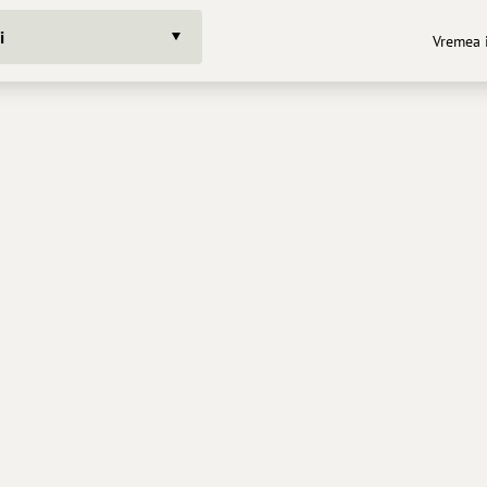
i
Vremea i