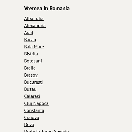
Vremea in Romania
Alba Iulia
Alexandria
Arad
Bacau
Baia Mare
Bistrita
Botosani
Braila
Brasov
Bucuresti
Buzau
Calarasi
Cluj Napoca
Constanta
Craiova
Deva
Drobeta Turnu Severin