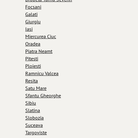
Focsani
Galati
Giurgiu
Iasi
Miercurea Ciuc
Oradea
Piatra Neamt
Pitesti
Ploiesti
Ramnicu Valcea
Resita
Satu Mare
Sfantu Gheorghe
Sibiu
Slatina
Slobozia
Suceava
Targoviste