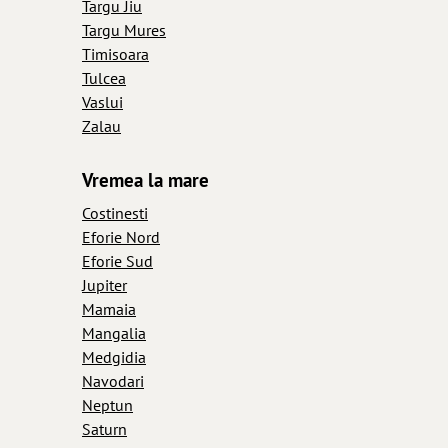
Targu Jiu
Targu Mures
Timisoara
Tulcea
Vaslui
Zalau
Vremea la mare
Costinesti
Eforie Nord
Eforie Sud
Jupiter
Mamaia
Mangalia
Medgidia
Navodari
Neptun
Saturn