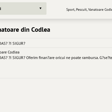
i
Sport, Pescuit, Vanatoare Codl
anatoare din Codlea
AS? ?I SIGUR?
toare Codlea
? ?I SIGUR? Oferim finan?are oricui ne poate rambursa. G?se?t