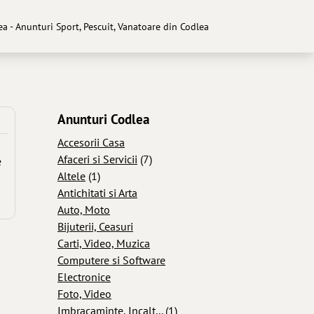
ea - Anunturi Sport, Pescuit, Vanatoare din Codlea
Anunturi Codlea
Accesorii Casa
Afaceri si Servicii
(7)
e
Altele
(1)
Antichitati si Arta
Auto, Moto
Bijuterii, Ceasuri
Carti, Video, Muzica
Computere si Software
Electronice
Foto, Video
Imbracaminte, Incalt...
(1)