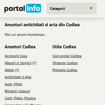
Categorii
Anunturi antichitati si arta din Codlea
Nici un anunt momentan.
Anunturi Codlea
Utile Codlea
Accesorii Casa
Cod postal Codlea
Afaceri si Servicii
(7)
Distante Codlea
Altele
(1)
Primaria Codlea
Antichitati si Arta
Auto, Moto
Bijuterii, Ceasuri
Carti, Video, Muzica
Computere si Software