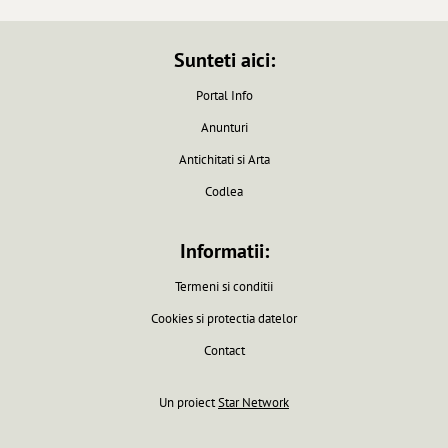
Sunteti aici:
Portal Info
Anunturi
Antichitati si Arta
Codlea
Informatii:
Termeni si conditii
Cookies si protectia datelor
Contact
Un proiect
Star Network
Pagina generata in 0.0061 secunde