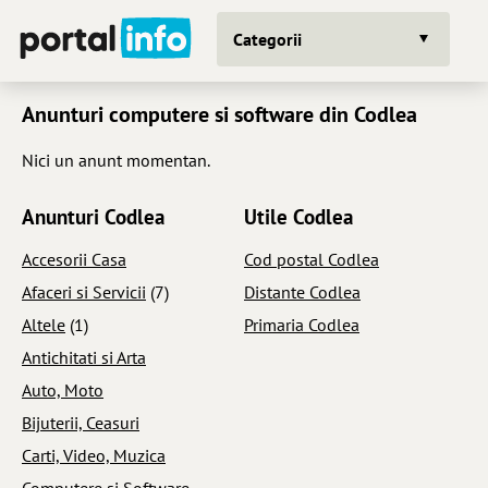
Categorii
Anunturi computere si software din Codlea
Nici un anunt momentan.
Anunturi Codlea
Utile Codlea
Accesorii Casa
Cod postal Codlea
Afaceri si Servicii
(7)
Distante Codlea
Altele
(1)
Primaria Codlea
Antichitati si Arta
Auto, Moto
Bijuterii, Ceasuri
Carti, Video, Muzica
Computere si Software