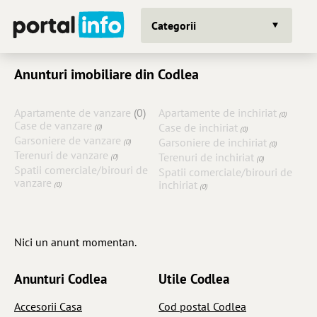
Categorii
Anunturi imobiliare din Codlea
Apartamente de vanzare
(0)
Apartamente de inchiriat
(0)
Case de vanzare
Case de inchiriat
(0)
(0)
Garsoniere de vanzare
Garsoniere de inchiriat
(0)
(0)
Terenuri de vanzare
Terenuri de inchiriat
(0)
(0)
Spatii comerciale/birouri de
Spatii comerciale/birouri de
vanzare
inchiriat
(0)
(0)
Nici un anunt momentan.
Anunturi Codlea
Utile Codlea
Accesorii Casa
Cod postal Codlea