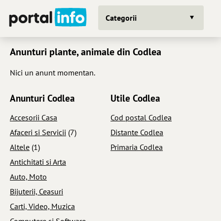
Categorii
Anunturi plante, animale din Codlea
Nici un anunt momentan.
Anunturi Codlea
Utile Codlea
Accesorii Casa
Cod postal Codlea
Afaceri si Servicii
(7)
Distante Codlea
Altele
(1)
Primaria Codlea
Antichitati si Arta
Auto, Moto
Bijuterii, Ceasuri
Carti, Video, Muzica
Computere si Software