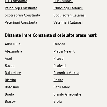
ITP Constanta
ITP Calarasi
Psihologi Constanta
Psihologi Calarasi
Scoli soferi Constanta
Scoli soferi Calarasi
Veterinari Constanta
Veterinari Calarasi
Distante intre Constanta si celelalte orase mari:
Alba Iulia
Oradea
Alexandria
Piatra Neamt
Arad
Pitesti
Bacau
Ploiesti
Baia Mare
Ramnicu Valcea
Bistrita
Resita
Botosani
Satu Mare
Braila
Sfantu Gheorghe
Brasov
Sibiu