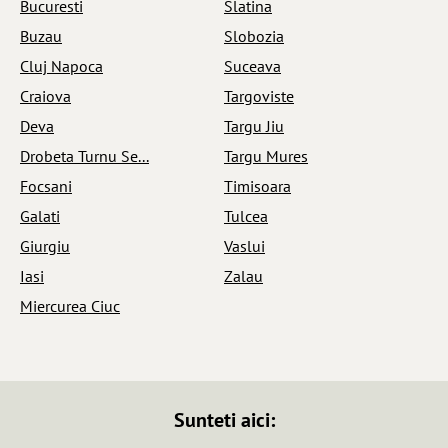
Bucuresti
Slatina
Buzau
Slobozia
Cluj Napoca
Suceava
Craiova
Targoviste
Deva
Targu Jiu
Drobeta Turnu Se...
Targu Mures
Focsani
Timisoara
Galati
Tulcea
Giurgiu
Vaslui
Iasi
Zalau
Miercurea Ciuc
Sunteti aici: