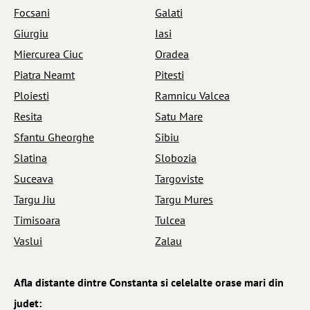
Focsani
Galati
Giurgiu
Iasi
Miercurea Ciuc
Oradea
Piatra Neamt
Pitesti
Ploiesti
Ramnicu Valcea
Resita
Satu Mare
Sfantu Gheorghe
Sibiu
Slatina
Slobozia
Suceava
Targoviste
Targu Jiu
Targu Mures
Timisoara
Tulcea
Vaslui
Zalau
Afla distante dintre Constanta si celelalte orase mari din
judet: