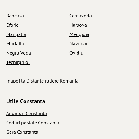
Baneasa
Cernavoda
Eforie
Harsova
Mangalia
Medgidia
Murfatlar
Navodari
Negru Voda
Ovidiu
Techirghiol
Inapoi la
Distante rutiere Romania
Utile Constanta
Anunturi Constanta
Coduri postale Constanta
Gara Constanta