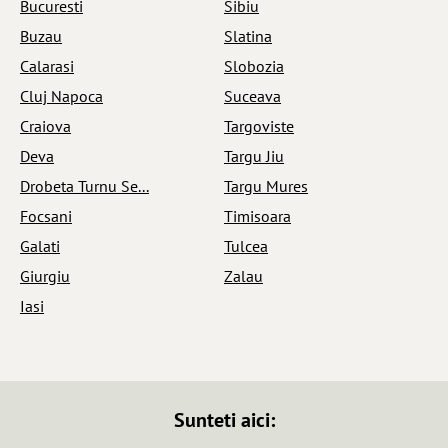
Bucuresti
Sibiu
Buzau
Slatina
Calarasi
Slobozia
Cluj Napoca
Suceava
Craiova
Targoviste
Deva
Targu Jiu
Drobeta Turnu Se...
Targu Mures
Focsani
Timisoara
Galati
Tulcea
Giurgiu
Zalau
Iasi
Sunteti aici: