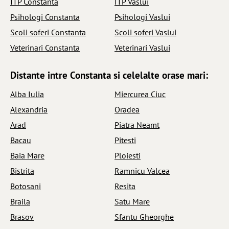
ITP Constanta
ITP Vaslui
Psihologi Constanta
Psihologi Vaslui
Scoli soferi Constanta
Scoli soferi Vaslui
Veterinari Constanta
Veterinari Vaslui
Distante intre Constanta si celelalte orase mari:
Alba Iulia
Miercurea Ciuc
Alexandria
Oradea
Arad
Piatra Neamt
Bacau
Pitesti
Baia Mare
Ploiesti
Bistrita
Ramnicu Valcea
Botosani
Resita
Braila
Satu Mare
Brasov
Sfantu Gheorghe