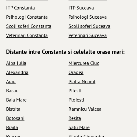
ITP Constanta
ITP Suceava
Psihologi Constanta
Psihologi Suceava
Scoli soferi Constanta
Scoli soferi Suceava
Veterinari Constanta
Veterinari Suceava
Distante intre Constanta si celelalte orase mari:
Alba Iulia
Miercurea Ciuc
Alexandria
Oradea
Arad
Piatra Neamt
Bacau
Pitesti
Baia Mare
Ploiesti
Bistrita
Ramnicu Valcea
Botosani
Resita
Braila
Satu Mare
Brasov
Sfantu Gheorghe