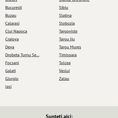
Bucuresti
Sibiu
Buzau
Slatina
Calarasi
Slobozia
Cluj Napoca
Targoviste
Craiova
Targu Jiu
Deva
Targu Mures
Drobeta Turnu Se...
Timisoara
Focsani
Tulcea
Galati
Vaslui
Giurgiu
Zalau
Iasi
Sunteti aici: