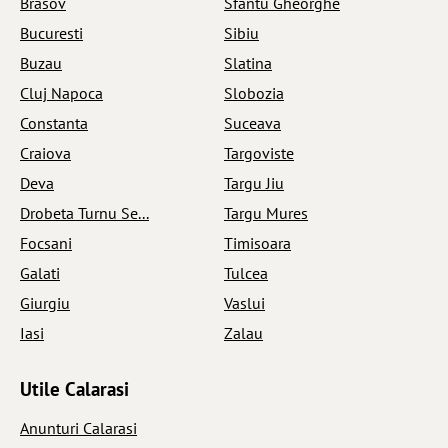
Brasov
Sfantu Gheorghe
Bucuresti
Sibiu
Buzau
Slatina
Cluj Napoca
Slobozia
Constanta
Suceava
Craiova
Targoviste
Deva
Targu Jiu
Drobeta Turnu Se...
Targu Mures
Focsani
Timisoara
Galati
Tulcea
Giurgiu
Vaslui
Iasi
Zalau
Utile Calarasi
Anunturi Calarasi