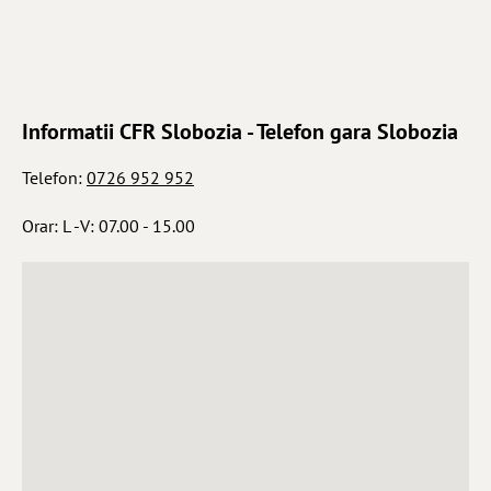
Informatii CFR Slobozia - Telefon gara Slobozia
Telefon:
0726 952 952
Orar: L -V: 07.00 - 15.00