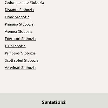
Coduri postale Slobozia
Distante Slobozia
Firme Slobozia
Primaria Slobozia
Vremea Slobozia
Executori Slobozia
ITP Slobozia
Psihologi Slobozia
Scoli soferi Slobozia
Veterinari Slobozia
Sunteti aici: