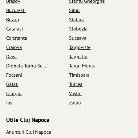
Brasov
Sfantu Gheorghe
Bucuresti
Sibiu
Buzau
Slatina
Calarasi
Slobozia
Constanta
Suceava
Craiova
Targoviste
Deva
Targu Jiu
Drobeta Turnu Se...
Targu Mures
Focsani
Timisoara
Galati
Tulcea
Giurgiu
Vaslui
Iasi
Zalau
Utile Cluj Napoca
Anunturi Cluj Napoca