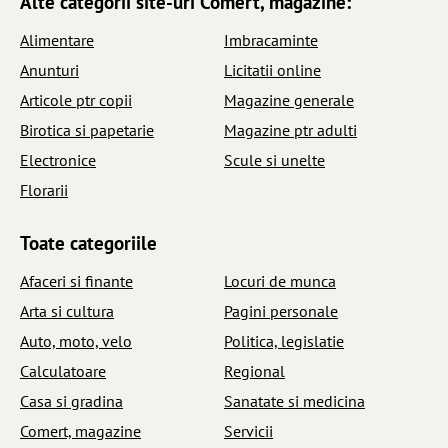
Alte categorii site-uri Comert, magazine:
Alimentare
Imbracaminte
Anunturi
Licitatii online
Articole ptr copii
Magazine generale
Birotica si papetarie
Magazine ptr adulti
Electronice
Scule si unelte
Florarii
Toate categoriile
Afaceri si finante
Locuri de munca
Arta si cultura
Pagini personale
Auto, moto, velo
Politica, legislatie
Calculatoare
Regional
Casa si gradina
Sanatate si medicina
Comert, magazine
Servicii