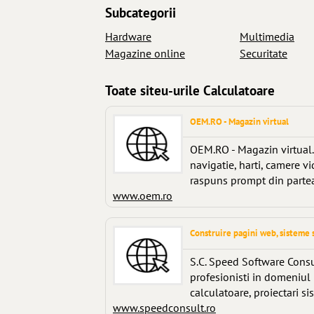
Subcategorii
Hardware
Multimedia
Magazine online
Securitate
Toate siteu-urile Calculatoare
OEM.RO - Magazin virtual
OEM.RO - Magazin virtual. 
navigatie, harti, camere vi
raspuns prompt din partea
www.oem.ro
Construire pagini web, sisteme 
S.C. Speed Software Consul
profesionisti in domeniul
calculatoare, proiectari si
www.speedconsult.ro