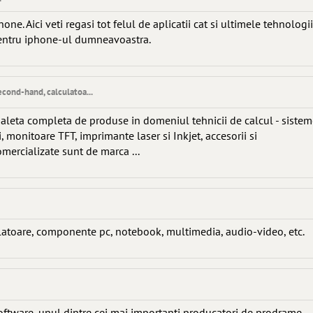
one. Aici veti regasi tot felul de aplicatii cat si ultimele tehnologii
pentru iphone-ul dumneavoastra.
ond-hand, calculatoa...
paleta completa de produse in domeniul tehnicii de calcul - siste
, monitoare TFT, imprimante laser si Inkjet, accesorii si
ercializate sunt de marca ...
atoare, componente pc, notebook, multimedia, audio-video, etc.
ftware, unul dintre cei mai importanti producatori de prodrame