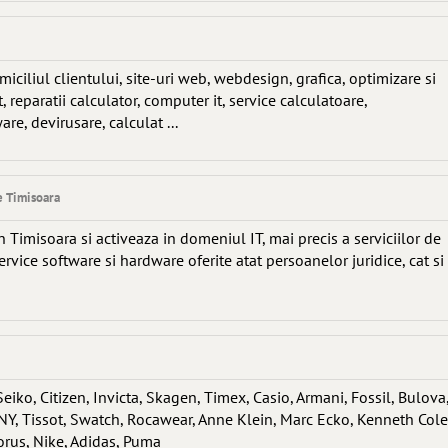
iciliul clientului, site-uri web, webdesign, grafica, optimizare si
 reparatii calculator, computer it, service calculatoare,
re, devirusare, calculat ...
e Timisoara
n Timisoara si activeaza in domeniul IT, mai precis a serviciilor de
ervice software si hardware oferite atat persoanelor juridice, cat si
eiko, Citizen, Invicta, Skagen, Timex, Casio, Armani, Fossil, Bulova
KNY, Tissot, Swatch, Rocawear, Anne Klein, Marc Ecko, Kenneth Cole
orus, Nike, Adidas, Puma