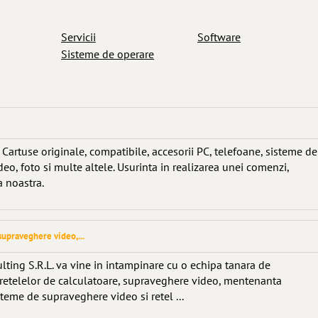
Servicii
Software
Sisteme de operare
Cartuse originale, compatibile, accesorii PC, telefoane, sisteme de
deo, foto si multe altele. Usurinta in realizarea unei comenzi,
 noastra.
supraveghere video,...
ting S.R.L. va vine in intampinare cu o echipa tanara de
 retelelor de calculatoare, supraveghere video, mentenanta
steme de supraveghere video si retel ...