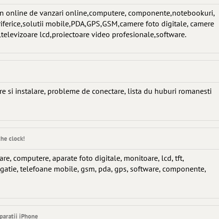
 online de vanzari online,computere, componente,notebookuri,
ferice,solutii mobile,PDA,GPS,GSM,camere foto digitale, camere
televizoare lcd,proiectoare video profesionale,software.
e si instalare, probleme de conectare, lista du huburi romanesti
the clock!
re, computere, aparate foto digitale, monitoare, lcd, tft,
vigatie, telefoane mobile, gsm, pda, gps, software, componente,
eparatii iPhone