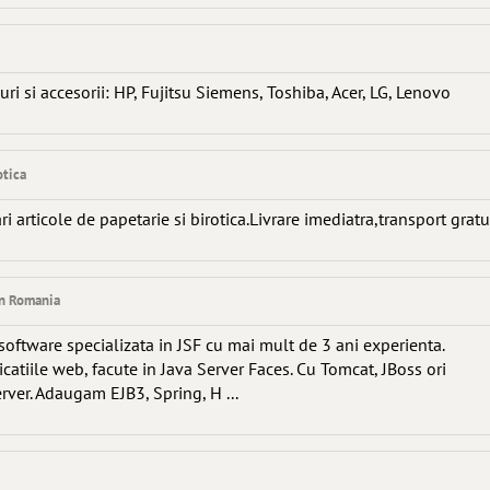
 si accesorii: HP, Fujitsu Siemens, Toshiba, Acer, LG, Lenovo
otica
ri articole de papetarie si birotica.Livrare imediatra,transport gratu
in Romania
oftware specializata in JSF cu mai mult de 3 ani experienta.
icatiile web, facute in Java Server Faces. Cu Tomcat, JBoss ori
ver. Adaugam EJB3, Spring, H ...