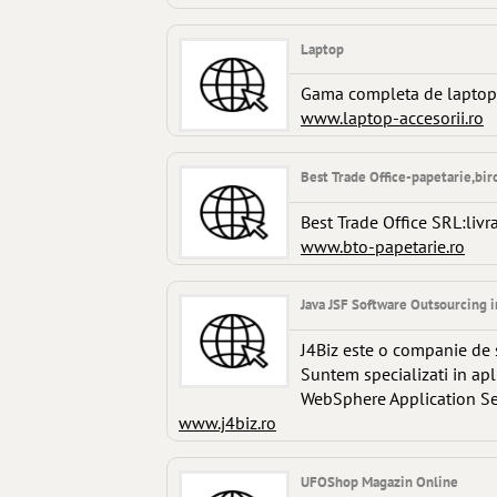
Laptop
Gama completa de laptopuri
www.laptop-accesorii.ro
Best Trade Office-papetarie,bir
Best Trade Office SRL:livra
www.bto-papetarie.ro
Java JSF Software Outsourcing 
J4Biz este o companie de s
Suntem specializati in apl
WebSphere Application Ser
www.j4biz.ro
UFOShop Magazin Online