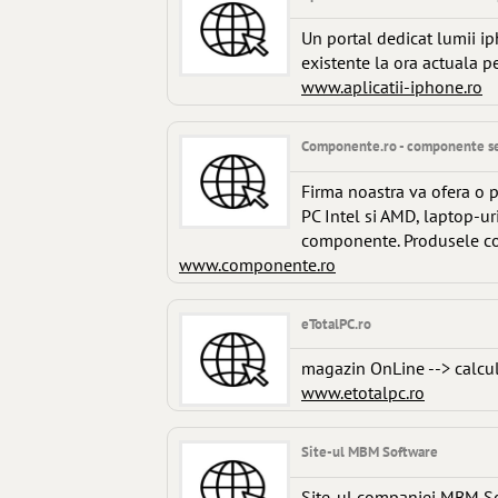
Un portal dedicat lumii iph
existente la ora actuala 
www.aplicatii-iphone.ro
Componente.ro - componente sec
Firma noastra va ofera o 
PC Intel si AMD, laptop-uri
componente. Produsele com
www.componente.ro
eTotalPC.ro
magazin OnLine --> calcul
www.etotalpc.ro
Site-ul MBM Software
Site-ul companiei MBM So