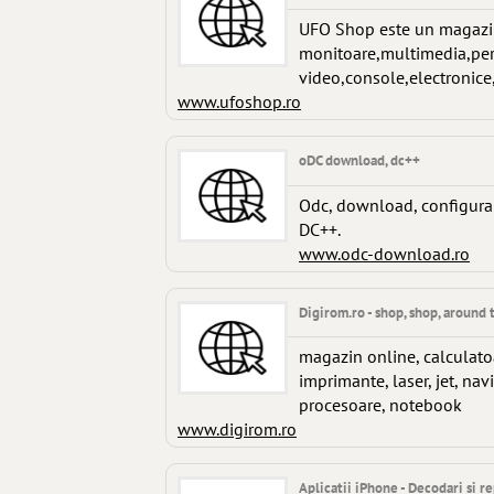
UFO Shop este un magazin
monitoare,multimedia,peri
video,console,electronice,
www.ufoshop.ro
oDC download, dc++
Odc, download, configurar
DC++.
www.odc-download.ro
Digirom.ro - shop, shop, around 
magazin online, calculatoa
imprimante, laser, jet, na
procesoare, notebook
www.digirom.ro
Aplicatii iPhone - Decodari si r