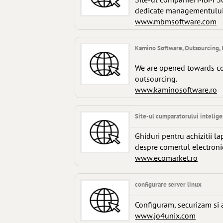
dedicate managementului 
www.mbmsoftware.com
Kamino Software, Outsourcing, 
We are opened towards col
outsourcing.
www.kaminosoftware.ro
Site-ul cumparatorului intelige
Ghiduri pentru achizitii l
despre comertul electronic
www.ecomarket.ro
configurare server linux
Configuram, securizam si a
www.jo4unix.com