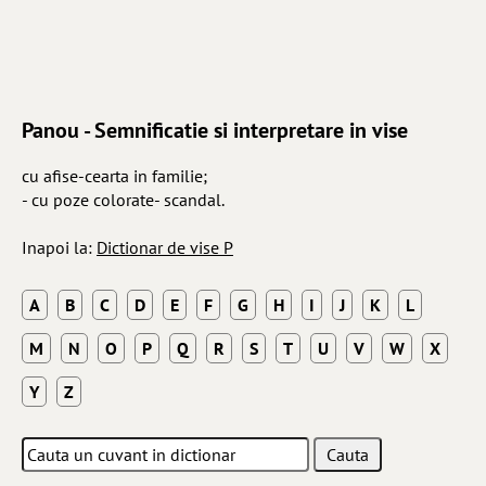
Panou - Semnificatie si interpretare in vise
cu afise-cearta in familie;
- cu poze colorate- scandal.
Inapoi la:
Dictionar de vise P
A
B
C
D
E
F
G
H
I
J
K
L
M
N
O
P
Q
R
S
T
U
V
W
X
Y
Z