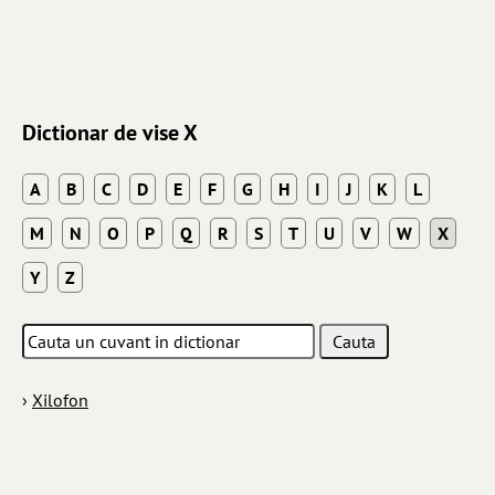
Dictionar de vise X
A
B
C
D
E
F
G
H
I
J
K
L
M
N
O
P
Q
R
S
T
U
V
W
X
Y
Z
›
Xilofon