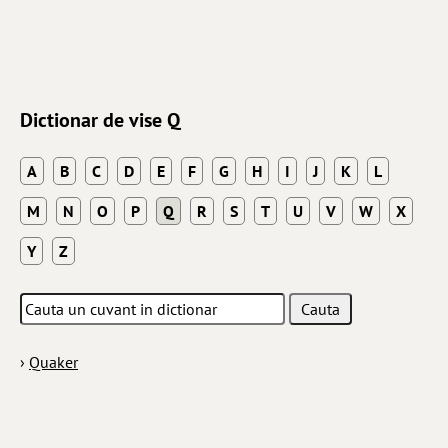
Dictionar de vise Q
A
B
C
D
E
F
G
H
I
J
K
L
M
N
O
P
Q
R
S
T
U
V
W
X
Y
Z
›
Quaker