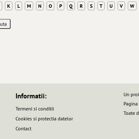
K
L
M
N
O
P
Q
R
S
T
U
V
W
Un pro
Informatii:
Pagina
Termeni si conditii
Toate d
Cookies si protectia datelor
Contact