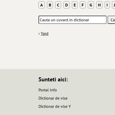
A
B
C
D
E
F
G
H
I
J
›
Yard
Sunteti aici:
Portal Info
Dictionar de vise
Dictionar de vise Y