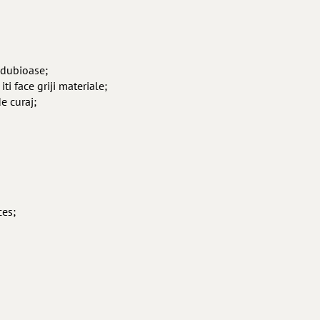
 dubioase;
ti face griji materiale;
e curaj;
ces;