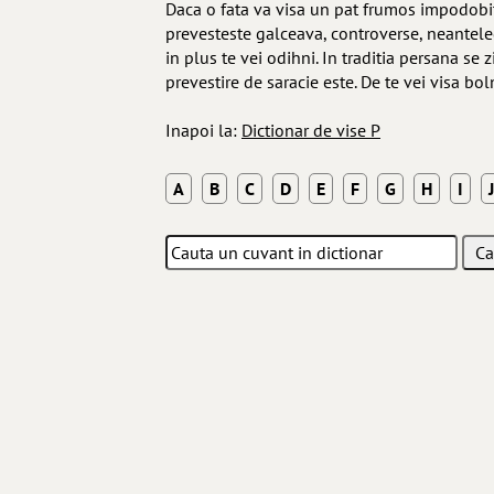
Daca o fata va visa un pat frumos impodobit 
prevesteste galceava, controverse, neantelege
in plus te vei odihni. In traditia persana se 
prevestire de saracie este. De te vei visa bo
Inapoi la:
Dictionar de vise P
A
B
C
D
E
F
G
H
I
J