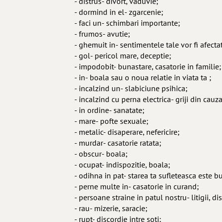
- distrus- divort, vaduvie;
- dormind in el- zgarcenie;
- faci un- schimbari importante;
- frumos- avutie;
- ghemuit in- sentimentele tale vor fi afect
- gol- pericol mare, deceptie;
- impodobit- bunastare, casatorie in familie;
- in- boala sau o noua relatie in viata ta ;
- incalzind un- slabiciune psihica;
- incalzind cu perna electrica- griji din cauza
- in ordine- sanatate;
- mare- pofte sexuale;
- metalic- disaperare, nefericire;
- murdar- casatorie ratata;
- obscur- boala;
- ocupat- indispozitie, boala;
- odihna in pat- starea ta sufleteasca este b
- perne multe in- casatorie in curand;
- persoane straine in patul nostru- litigii, di
- rau- mizerie, saracie;
- rupt- discordie intre soti;