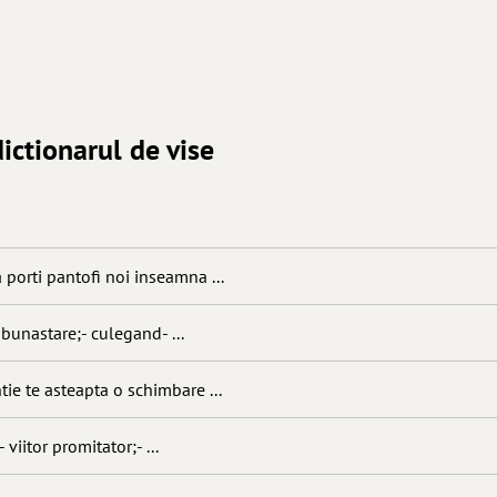
ictionarul de vise
 porti pantofi noi inseamna ...
 bunastare;- culegand- ...
tie te asteapta o schimbare ...
 viitor promitator;- ...