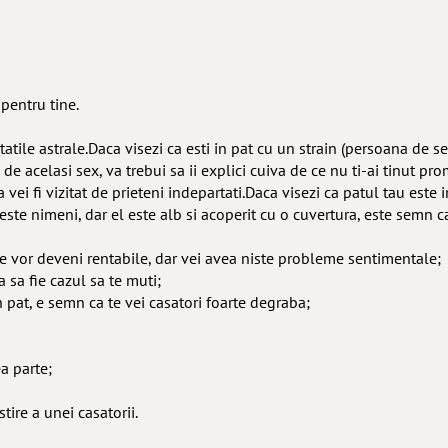
pentru tine.
vitatile astrale.Daca visezi ca esti in pat cu un strain (persoana de s
e acelasi sex, va trebui sa ii explici cuiva de ce nu ti-ai tinut prom
ei fi vizitat de prieteni indepartati.Daca visezi ca patul tau este in 
ste nimeni, dar el este alb si acoperit cu o cuvertura, este semn c
tale vor deveni rentabile, dar vei avea niste probleme sentimentale;
 sa fie cazul sa te muti;
n pat, e semn ca te vei casatori foarte degraba;
a parte;
tire a unei casatorii.