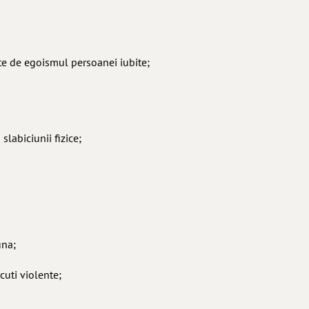
ate de egoismul persoanei iubite;
 slabiciunii fizice;
una;
scuti violente;