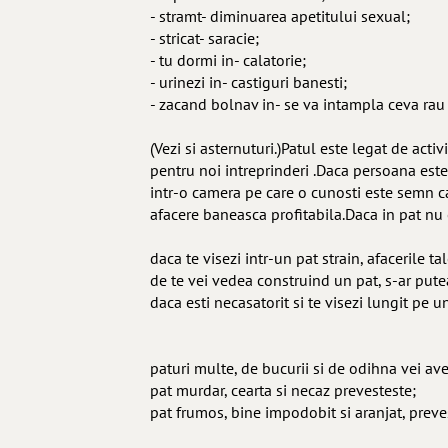
- stramt- diminuarea apetitului sexual;
- stricat- saracie;
- tu dormi in- calatorie;
- urinezi in- castiguri banesti;
- zacand bolnav in- se va intampla ceva rau 
(Vezi si asternuturi.)Patul este legat de acti
pentru noi intreprinderi .Daca persoana este d
intr-o camera pe care o cunosti este semn ca v
afacere baneasca profitabila.Daca in pat nu e
daca te visezi intr-un pat strain, afacerile 
de te vei vedea construind un pat, s-ar putea
daca esti necasatorit si te visezi lungit pe u
paturi multe, de bucurii si de odihna vei ave
pat murdar, cearta si necaz prevesteste;
pat frumos, bine impodobit si aranjat, preves