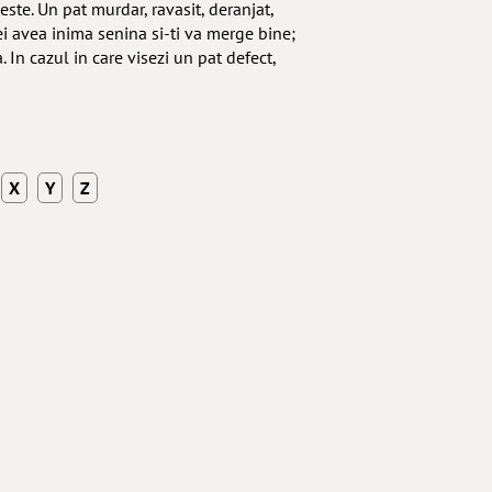
ste. Un pat murdar, ravasit, deranjat,
ei avea inima senina si-ti va merge bine;
. In cazul in care visezi un pat defect,
X
Y
Z