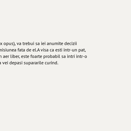
ex opus), va trebui sa iei anumite decizii
isiunea fata de el.A visa ca esti intr-un pat,
aer liber, este foarte probabil sa intri intr-o
a vei depasi supararile curind.