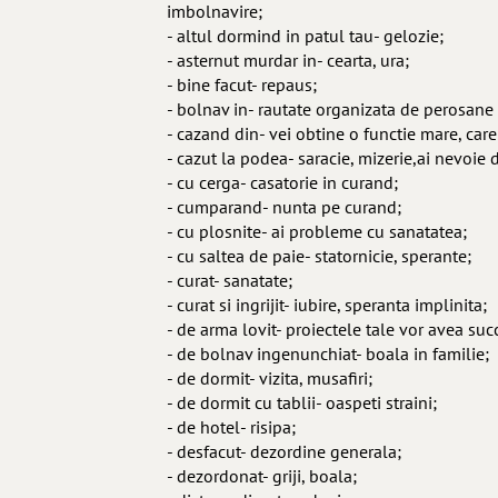
imbolnavire;
- altul dormind in patul tau- gelozie;
- asternut murdar in- cearta, ura;
- bine facut- repaus;
- bolnav in- rautate organizata de perosane
- cazand din- vei obtine o functie mare, care i
- cazut la podea- saracie, mizerie,ai nevoie d
- cu cerga- casatorie in curand;
- cumparand- nunta pe curand;
- cu plosnite- ai probleme cu sanatatea;
- cu saltea de paie- statornicie, sperante;
- curat- sanatate;
- curat si ingrijit- iubire, speranta implinita;
- de arma lovit- proiectele tale vor avea suc
- de bolnav ingenunchiat- boala in familie;
- de dormit- vizita, musafiri;
- de dormit cu tablii- oaspeti straini;
- de hotel- risipa;
- desfacut- dezordine generala;
- dezordonat- griji, boala;