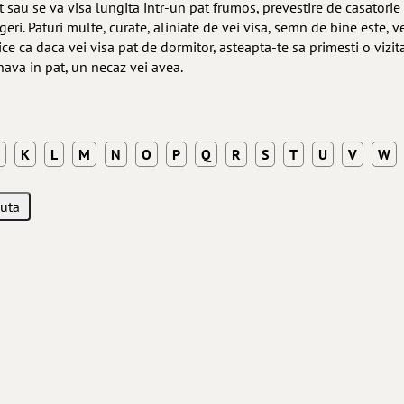
sau se va visa lungita intr-un pat frumos, prevestire de casatorie e
ri. Paturi multe, curate, aliniate de vei visa, semn de bine este, v
zice ca daca vei visa pat de dormitor, asteapta-te sa primesti o vizita
lnava in pat, un necaz vei avea.
K
L
M
N
O
P
Q
R
S
T
U
V
W