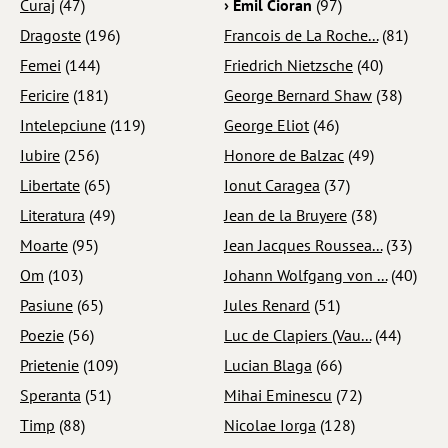
Curaj
(47)
› Emil Cioran
(97)
Dragoste
(196)
Francois de La Roche...
(81)
Femei
(144)
Friedrich Nietzsche
(40)
Fericire
(181)
George Bernard Shaw
(38)
Intelepciune
(119)
George Eliot
(46)
Iubire
(256)
Honore de Balzac
(49)
Libertate
(65)
Ionut Caragea
(37)
Literatura
(49)
Jean de la Bruyere
(38)
Moarte
(95)
Jean Jacques Roussea...
(33)
Om
(103)
Johann Wolfgang von ...
(40)
Pasiune
(65)
Jules Renard
(51)
Poezie
(56)
Luc de Clapiers (Vau...
(44)
Prietenie
(109)
Lucian Blaga
(66)
Speranta
(51)
Mihai Eminescu
(72)
Timp
(88)
Nicolae Iorga
(128)