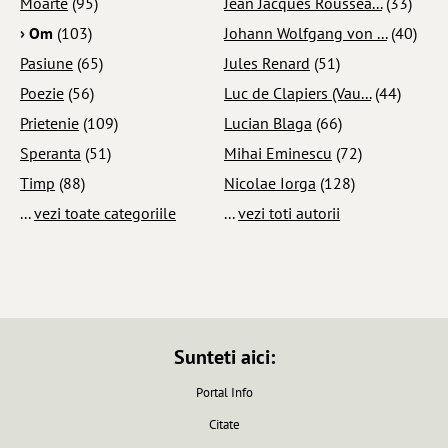
Moarte
(95)
Jean Jacques Roussea...
(33)
› Om
(103)
Johann Wolfgang von ...
(40)
Pasiune
(65)
Jules Renard
(51)
Poezie
(56)
Luc de Clapiers (Vau...
(44)
Prietenie
(109)
Lucian Blaga
(66)
Speranta
(51)
Mihai Eminescu
(72)
Timp
(88)
Nicolae Iorga
(128)
...
vezi toate categoriile
...
vezi toti autorii
Sunteti aici:
Portal Info
Citate