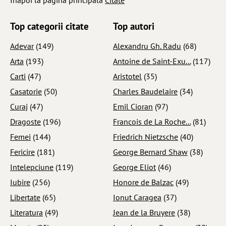
Inapoi la pagina principala
Citate
Top categorii citate
Top autori
Adevar
(149)
Alexandru Gh. Radu
(68)
Arta
(193)
Antoine de Saint-Exu...
(117)
Carti
(47)
Aristotel
(35)
Casatorie
(50)
Charles Baudelaire
(34)
Curaj
(47)
Emil Cioran
(97)
Dragoste
(196)
Francois de La Roche...
(81)
Femei
(144)
Friedrich Nietzsche
(40)
Fericire
(181)
George Bernard Shaw
(38)
Intelepciune
(119)
George Eliot
(46)
Iubire
(256)
Honore de Balzac
(49)
Libertate
(65)
Ionut Caragea
(37)
Literatura
(49)
Jean de la Bruyere
(38)