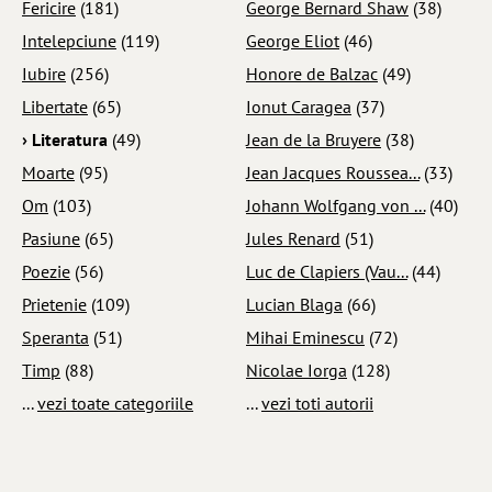
Fericire
(181)
George Bernard Shaw
(38)
Intelepciune
(119)
George Eliot
(46)
Iubire
(256)
Honore de Balzac
(49)
Libertate
(65)
Ionut Caragea
(37)
› Literatura
(49)
Jean de la Bruyere
(38)
Moarte
(95)
Jean Jacques Roussea...
(33)
Om
(103)
Johann Wolfgang von ...
(40)
Pasiune
(65)
Jules Renard
(51)
Poezie
(56)
Luc de Clapiers (Vau...
(44)
Prietenie
(109)
Lucian Blaga
(66)
Speranta
(51)
Mihai Eminescu
(72)
Timp
(88)
Nicolae Iorga
(128)
...
vezi toate categoriile
...
vezi toti autorii