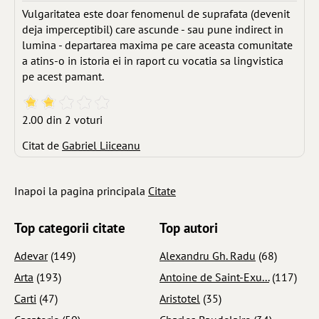
Vulgaritatea este doar fenomenul de suprafata (devenit
deja impercepti­bil) care ascunde - sau pune indirect in
lumina - departarea maxima pe care aceasta comunitate
a atins-o in istoria ei in raport cu vocatia sa lingvis­tica
pe acest pamant.
2.00 din 2 voturi
Citat de
Gabriel Liiceanu
Inapoi la pagina principala
Citate
Top categorii citate
Top autori
Adevar
(149)
Alexandru Gh. Radu
(68)
Arta
(193)
Antoine de Saint-Exu...
(117)
Carti
(47)
Aristotel
(35)