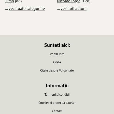
Timp
(88)
Nicolae Iorga
(128)
...
vezi toate categoriile
...
vezi toti autorii
Sunteti aici:
Portal Info
Citate
Citate despre Vulgaritate
Informatii:
Termeni si conditii
Cookies si protectia datelor
Contact