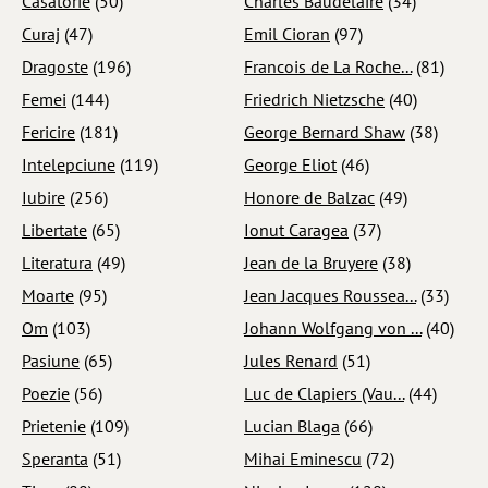
Casatorie
(50)
Charles Baudelaire
(34)
Curaj
(47)
Emil Cioran
(97)
Dragoste
(196)
Francois de La Roche...
(81)
Femei
(144)
Friedrich Nietzsche
(40)
Fericire
(181)
George Bernard Shaw
(38)
Intelepciune
(119)
George Eliot
(46)
Iubire
(256)
Honore de Balzac
(49)
Libertate
(65)
Ionut Caragea
(37)
Literatura
(49)
Jean de la Bruyere
(38)
Moarte
(95)
Jean Jacques Roussea...
(33)
Om
(103)
Johann Wolfgang von ...
(40)
Pasiune
(65)
Jules Renard
(51)
Poezie
(56)
Luc de Clapiers (Vau...
(44)
Prietenie
(109)
Lucian Blaga
(66)
Speranta
(51)
Mihai Eminescu
(72)