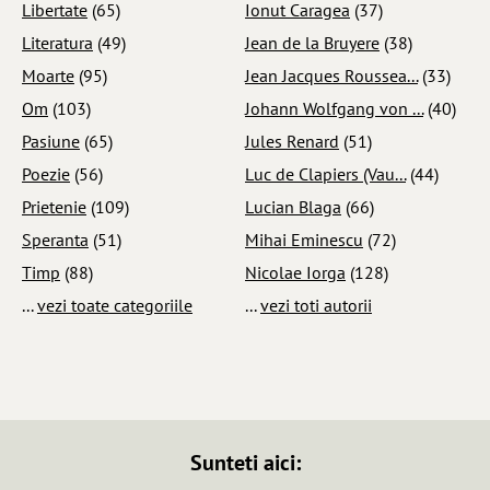
Libertate
(65)
Ionut Caragea
(37)
Literatura
(49)
Jean de la Bruyere
(38)
Moarte
(95)
Jean Jacques Roussea...
(33)
Om
(103)
Johann Wolfgang von ...
(40)
Pasiune
(65)
Jules Renard
(51)
Poezie
(56)
Luc de Clapiers (Vau...
(44)
Prietenie
(109)
Lucian Blaga
(66)
Speranta
(51)
Mihai Eminescu
(72)
Timp
(88)
Nicolae Iorga
(128)
...
vezi toate categoriile
...
vezi toti autorii
Sunteti aici: