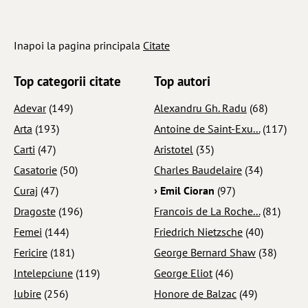
Inapoi la pagina principala
Citate
Top categorii citate
Top autori
Adevar
(149)
Alexandru Gh. Radu
(68)
Arta
(193)
Antoine de Saint-Exu...
(117)
Carti
(47)
Aristotel
(35)
Casatorie
(50)
Charles Baudelaire
(34)
Curaj
(47)
› Emil Cioran
(97)
Dragoste
(196)
Francois de La Roche...
(81)
Femei
(144)
Friedrich Nietzsche
(40)
Fericire
(181)
George Bernard Shaw
(38)
Intelepciune
(119)
George Eliot
(46)
Iubire
(256)
Honore de Balzac
(49)