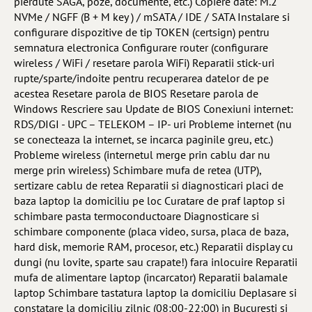
pierdute SAGA, poze, documente, etc.) Copiere date: M.2
NVMe / NGFF (B + M key ) / mSATA / IDE / SATA Instalare si
configurare dispozitive de tip TOKEN (certsign) pentru
semnatura electronica Configurare router (configurare
wireless / WiFi / resetare parola WiFi) Reparatii stick-uri
rupte/sparte/indoite pentru recuperarea datelor de pe
acestea Resetare parola de BIOS Resetare parola de
Windows Rescriere sau Update de BIOS Conexiuni internet:
RDS/DIGI - UPC – TELEKOM – IP- uri Probleme internet (nu
se conecteaza la internet, se incarca paginile greu, etc.)
Probleme wireless (internetul merge prin cablu dar nu
merge prin wireless) Schimbare mufa de retea (UTP),
sertizare cablu de retea Reparatii si diagnosticari placi de
baza laptop la domiciliu pe loc Curatare de praf laptop si
schimbare pasta termoconductoare Diagnosticare si
schimbare componente (placa video, sursa, placa de baza,
hard disk, memorie RAM, procesor, etc.) Reparatii display cu
dungi (nu lovite, sparte sau crapate!) fara inlocuire Reparatii
mufa de alimentare laptop (incarcator) Reparatii balamale
laptop Schimbare tastatura laptop la domiciliu Deplasare si
constatare la domiciliu zilnic (08:00-22:00) in Bucuresti si