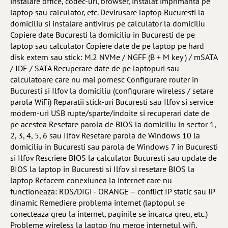
instalare office, codec-uri, browser, instalat imprimanta pe
laptop sau calculator, etc. Devirusare laptop Bucuresti la
domiciliu si instalare antivirus pe calculator la domiciliu
Copiere date Bucuresti la domiciliu in Bucuresti de pe
laptop sau calculator Copiere date de pe laptop pe hard
disk extern sau stick: M.2 NVMe / NGFF (B + M key ) / mSATA
/ IDE / SATA Recuperare date de pe laptopuri sau
calculatoare care nu mai pornesc Configurare router in
Bucuresti si Ilfov la domiciliu (configurare wireless / setare
parola WiFi) Reparatii stick-uri Bucuresti sau Ilfov si service
modem-uri USB rupte/sparte/indoite si recuperari date de
pe acestea Resetare parola de BIOS la domiciliu in sector 1,
2, 3, 4, 5, 6 sau Ilfov Resetare parola de Windows 10 la
domiciliu in Bucuresti sau parola de Windows 7 in Bucuresti
si Ilfov Rescriere BIOS la calculator Bucuresti sau update de
BIOS la laptop in Bucuresti si Ilfov si resetare BIOS la
laptop Refacem conexiunea la internet care nu
functioneaza: RDS/DIGI - ORANGE – conflict IP static sau IP
dinamic Remediere problema internet (laptopul se
conecteaza greu la internet, paginile se incarca greu, etc.)
Probleme wireless la laptop (nu merge internetul wifi,