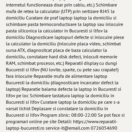
internetul functioneaza doar prin cablu, etc.) Schimbare
mufa de retea la calculator (UTP) prin sertizare RJ45 la
domiciliu Curatare de praf laptop laptop la domiciliu si
schimbare pasta termoconductoare la laptop sau inlocuire
pasta siliconica la calculator in Bucuresti si Ilfov la
domiciliu Diagnosticare laptopuri defecte si inlocuire piese
la calculator la domiciliu (inlocuire placa video, schimbat
sursa ATX, diagnositcat placa de baza calculator la
domiciliu, constatare hard disk defect, inlocuit memorie
RAM, schimbat procesor, etc.) Reparatii display cu dungi
Bucuresti si Ilfov (NU lovite, sparte, cu pete sau crapate!)
fara inlocuire Reparatie mufa de alimentare laptop
Bucuresti la domiciliu (diagnosticare incarcator defect la
laptop) Reparatie balama defecta la laptop in Bucuresti si
Ilfov pe loc Schimbare tastatura laptop la domiciliu in
Bucuresti si Ilfov Curatare laptop la domiciliu pe care s-a
varsat lichid Deplasare si constatare la domiciliu in
Bucuresti si Ilfov Program zilnic: 08:00-22:00 Se pot face si
programari online pe site Detalii: https://www.reparatii-
laptop-bucuresti.ro
service-it@email.com
0726054690