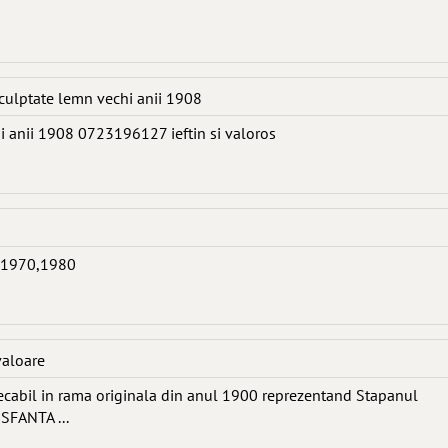
culptate lemn vechi anii 1908
i anii 1908 0723196127 ieftin si valoros
i 1970,1980
valoare
cabil in rama originala din anul 1900 reprezentand Stapanul
SFANTA ...