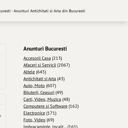
curesti - Anunturi Antichitati si Arta din Bucuresti
Anunturi Bucuresti
Accesorii Casa
(213)
Afaceri si Servicii
(2067)
Altele
(645)
Antichitati si Arta
(43)
Auto, Moto
(607)
Bijuterii, Ceasuri
(49)
Carti, Video, Muzica
(48)
Computere si Software
(162)
Electronice
(171)
e
Foto, Video
(69)
Imbracaminte, Incalt...
(161)