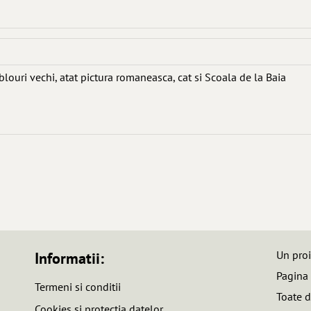
louri vechi, atat pictura romaneasca, cat si Scoala de la Baia
Un pro
Informatii:
Pagina
Termeni si conditii
Toate d
Cookies si protectia datelor