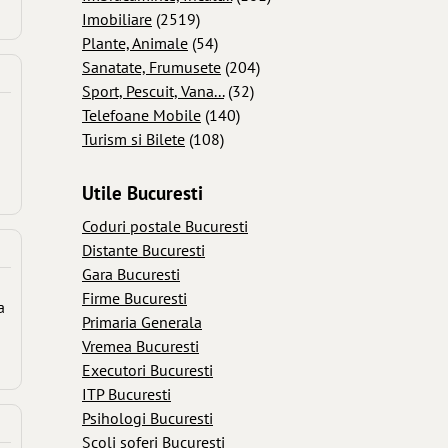
Imobiliare
(2519)
Plante, Animale
(54)
Sanatate, Frumusete
(204)
Sport, Pescuit, Vana...
(32)
Telefoane Mobile
(140)
Turism si Bilete
(108)
Utile Bucuresti
Coduri postale Bucuresti
Distante Bucuresti
Gara Bucuresti
Firme Bucuresti
a
Primaria Generala
Vremea Bucuresti
Executori Bucuresti
ITP Bucuresti
Psihologi Bucuresti
Scoli soferi Bucuresti