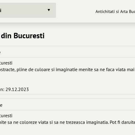
i
Antichitati si Arta Bu
 din Bucuresti
e
curesti
stracte, pline de culoare si imaginatie menite sa ne faca viata mai
in: 29.12.2023
te
curesti
ite sa ne coloreze viata si sa ne trezeasca imaginatia. Pot fi daruit