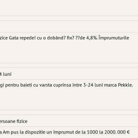
izice Gata repede! cu o dobând? fix? ??de 4,8%. Împrumuturile
4 luni
gi pentru baieti cu varsta cuprinsa intre 3-24 luni marca Pekkle.
ersoane fizice
Am pus la dispozitie un împrumut de la 1000 la 2000. 000 €