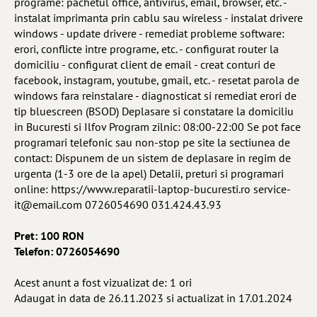
programe: pachetul office, antivirus, email, browser, etc. -
instalat imprimanta prin cablu sau wireless - instalat drivere
windows - update drivere - remediat probleme software:
erori, conflicte intre programe, etc. - configurat router la
domiciliu - configurat client de email - creat conturi de
facebook, instagram, youtube, gmail, etc. - resetat parola de
windows fara reinstalare - diagnosticat si remediat erori de
tip bluescreen (BSOD) Deplasare si constatare la domiciliu
in Bucuresti si Ilfov Program zilnic: 08:00-22:00 Se pot face
programari telefonic sau non-stop pe site la sectiunea de
contact: Dispunem de un sistem de deplasare in regim de
urgenta (1-3 ore de la apel) Detalii, preturi si programari
online: https://www.reparatii-laptop-bucuresti.ro
service-
it@email.com
0726054690 031.424.43.93
Pret: 100 RON
Telefon: 0726054690
Acest anunt a fost vizualizat de: 1 ori
Adaugat in data de 26.11.2023 si actualizat in 17.01.2024