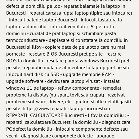
defect la domiciliu pe loc - reparat balamale la laptop in
Bucuresti - reparat carcasa rupta laptop (lipire sau inlocuire)
- inlocuit baterie laptop Bucuresti - inlocuit tastatura la
laptop la domiciliu - inlocuit ventilator PC pe loc la
domiciliu - curatat de praf laptop si schimbare pasta
termoconductoare - deplasare si constatare la domciliu in
Bucuresti si Ilfov - copiere date de pe laptop care nu mai
porneste - resetare BIOS Bucuresti pret pe site - rescrire
BIOS la domiciliu - resetare parola windows Bucuresti pret
pe site - reparatie mufa de alimentare la laptop pret pe site -
inlocuit hard disk cu SSD - upgrade memorie RAM -
upgrade software - devirusare laptop virusat - instalat
windows 11 pe laptop - reflow componente - remediat
probleme la display (nu spart, lovit sau crapat) - rezolvat
probleme software, drivere, etc. - preturi si alte detalii gasiti
pe site: https://www.reparatii-laptop-bucuresti.ro
REPARATII CALCULATOARE Bucuresti - Ilfov la domiciliu : -
reparatii calculatoare Bucuresti la domiciliu - diagnosticare
PC defect la domiciliu - inlocuire componente defecte sau
vechi - diagnositicare componete defecte - upgrade