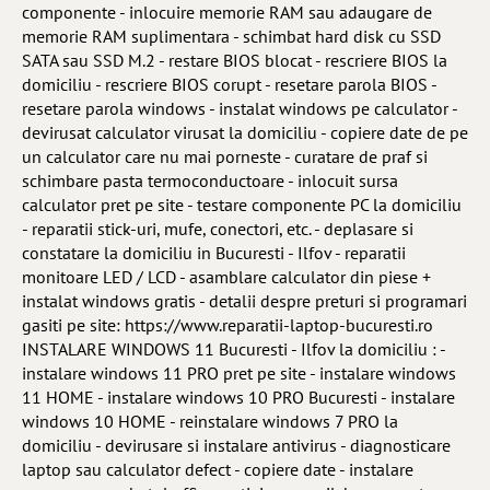
componente - inlocuire memorie RAM sau adaugare de
memorie RAM suplimentara - schimbat hard disk cu SSD
SATA sau SSD M.2 - restare BIOS blocat - rescriere BIOS la
domiciliu - rescriere BIOS corupt - resetare parola BIOS -
resetare parola windows - instalat windows pe calculator -
devirusat calculator virusat la domiciliu - copiere date de pe
un calculator care nu mai porneste - curatare de praf si
schimbare pasta termoconductoare - inlocuit sursa
calculator pret pe site - testare componente PC la domiciliu
- reparatii stick-uri, mufe, conectori, etc. - deplasare si
constatare la domiciliu in Bucuresti - Ilfov - reparatii
monitoare LED / LCD - asamblare calculator din piese +
instalat windows gratis - detalii despre preturi si programari
gasiti pe site: https://www.reparatii-laptop-bucuresti.ro
INSTALARE WINDOWS 11 Bucuresti - Ilfov la domiciliu : -
instalare windows 11 PRO pret pe site - instalare windows
11 HOME - instalare windows 10 PRO Bucuresti - instalare
windows 10 HOME - reinstalare windows 7 PRO la
domiciliu - devirusare si instalare antivirus - diagnosticare
laptop sau calculator defect - copiere date - instalare