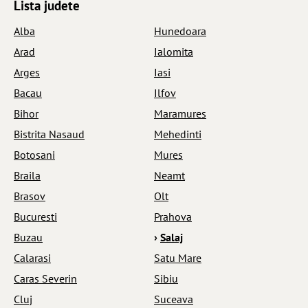
Lista judete
Alba
Hunedoara
Arad
Ialomita
Arges
Iasi
Bacau
Ilfov
Bihor
Maramures
Bistrita Nasaud
Mehedinti
Botosani
Mures
Braila
Neamt
Brasov
Olt
Bucuresti
Prahova
Buzau
›
Salaj
Calarasi
Satu Mare
Caras Severin
Sibiu
Cluj
Suceava