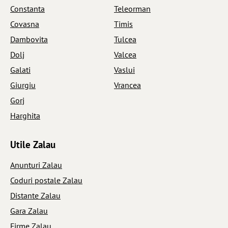
Constanta
Teleorman
Covasna
Timis
Dambovita
Tulcea
Dolj
Valcea
Galati
Vaslui
Giurgiu
Vrancea
Gorj
Harghita
Utile Zalau
Anunturi Zalau
Coduri postale Zalau
Distante Zalau
Gara Zalau
Firme Zalau