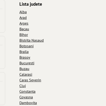
Lista judete
Alba
Arad
Arges
Bacau
Bihor
Bistrita Nasaud
Botosani
Braila
Brasov
Bucuresti
Buzau
Calarasi
Caras Severin
Cluj
Constanta
Covasna
Dambovita