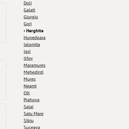
Dolj
Galati
Giurgiu
Gorj
› Harghita
Hunedoara
Ialomita
Iasi
Ilfov
Maramures
Mehedinti
Mures
Neamt
Olt
Prahova
Salaj
Satu Mare
Sibiu
Suceava