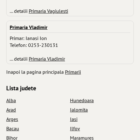
... detalii
Primaria Vagiulesti
Primaria Vladimir
Primar: Ianasi Ion
Telefon: 0253-230131
... detalii
Primaria Vladimir
Inapoi la pagina principala
Primarii
Lista judete
Alba
Hunedoara
Arad
Ialomita
Arges
Iasi
Bacau
Ilfov
Bihor
Maramures