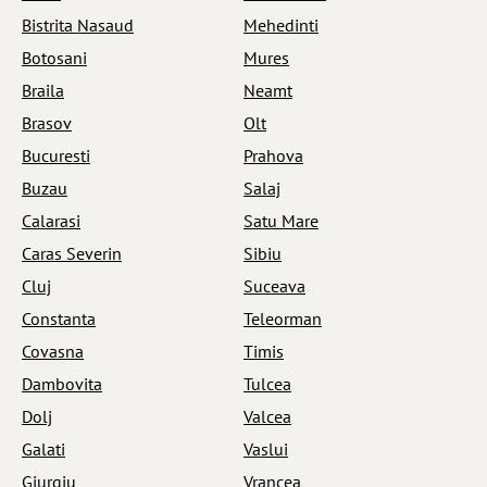
Bistrita Nasaud
Mehedinti
Botosani
Mures
Braila
Neamt
Brasov
Olt
Bucuresti
Prahova
Buzau
Salaj
Calarasi
Satu Mare
Caras Severin
Sibiu
Cluj
Suceava
Constanta
Teleorman
Covasna
Timis
Dambovita
Tulcea
Dolj
Valcea
Galati
Vaslui
Giurgiu
Vrancea