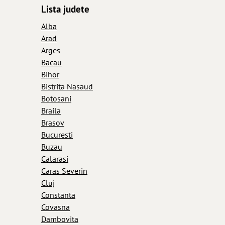
Lista judete
Alba
Arad
Arges
Bacau
Bihor
Bistrita Nasaud
Botosani
Braila
Brasov
Bucuresti
Buzau
Calarasi
Caras Severin
Cluj
Constanta
Covasna
Dambovita