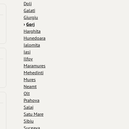
Dolj
Galati
Giurgiu
›
Gorj
Harghita
Hunedoara
Ialomita
Iasi
Ilfov
Maramures
Mehedinti
Mures
Neamt
Olt
Prahova
Salaj
Satu Mare
Sibiu
Suceava