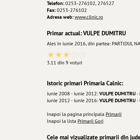
Telefon:
0253-276102, 276527
Fax:
0253-276102
Adresa web:
www.cilnic.ro
Primar actual: VULPE DUMITRU
Ales in iunie 2016, din partea: PARTIDUL 
3.11 din 9 voturi
Istoric primari Primaria Calnic:
iunie 2008 - iunie 2012:
VULPE DUMITRU
-
iunie 2012 - iunie 2016:
VULPE DUMITRU
-
Inapoi la pagina principala
Primarii
Inapoi la lista
Primarii Gorj
Cele mai vizualizate primarii din jude