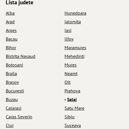
Lista judete
Alba
Hunedoara
Arad
Ialomita
Arges
Iasi
Bacau
Ilfov
Bihor
Maramures
Bistrita Nasaud
Mehedinti
Botosani
Mures
Braila
Neamt
Brasov
Olt
Bucuresti
Prahova
Buzau
›
Salaj
Calarasi
Satu Mare
Caras Severin
Sibiu
Cluj
Suceava