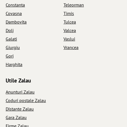
Constanta
Teleorman
Covasna
Timis
Dambovita
Tulcea
Dolj
Valcea
Galati
Vaslui
Giurgiu
Vrancea
Gorj
Harghita
Utile Zalau
Anunturi Zalau
Coduri postale Zalau
Distante Zalau
Gara Zalau
Firme Zalau