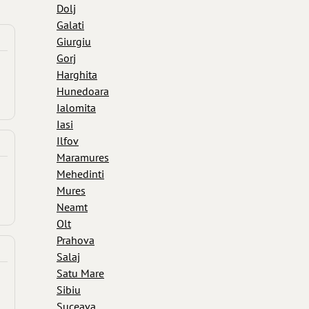
Dolj
Galati
Giurgiu
Gorj
Harghita
Hunedoara
Ialomita
Iasi
Ilfov
Maramures
Mehedinti
Mures
Neamt
Olt
Prahova
Salaj
Satu Mare
Sibiu
Suceava