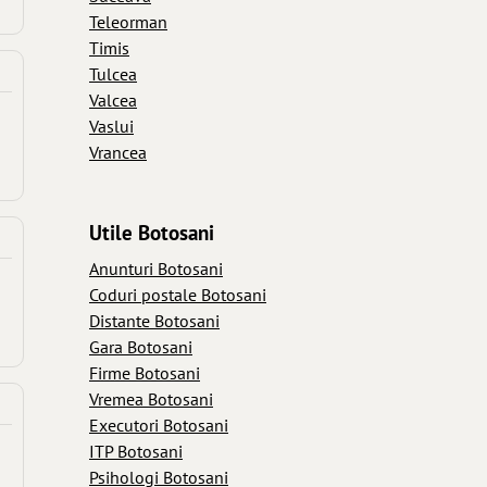
Teleorman
Timis
Tulcea
Valcea
Vaslui
Vrancea
Utile Botosani
Anunturi Botosani
Coduri postale Botosani
Distante Botosani
Gara Botosani
Firme Botosani
Vremea Botosani
Executori Botosani
ITP Botosani
Psihologi Botosani