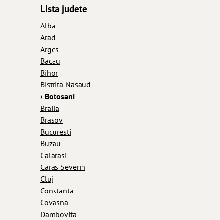
Lista judete
Alba
Arad
Arges
Bacau
Bihor
Bistrita Nasaud
›
Botosani
Braila
Brasov
Bucuresti
Buzau
Calarasi
Caras Severin
Cluj
Constanta
Covasna
Dambovita