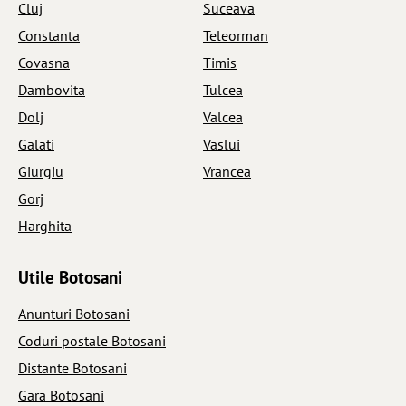
Cluj
Suceava
Constanta
Teleorman
Covasna
Timis
Dambovita
Tulcea
Dolj
Valcea
Galati
Vaslui
Giurgiu
Vrancea
Gorj
Harghita
Utile Botosani
Anunturi Botosani
Coduri postale Botosani
Distante Botosani
Gara Botosani