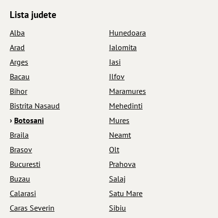
Lista judete
Alba
Hunedoara
Arad
Ialomita
Arges
Iasi
Bacau
Ilfov
Bihor
Maramures
Bistrita Nasaud
Mehedinti
›
Botosani
Mures
Braila
Neamt
Brasov
Olt
Bucuresti
Prahova
Buzau
Salaj
Calarasi
Satu Mare
Caras Severin
Sibiu