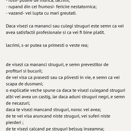
- rosii- putere de munca, lacrimi;
- rupand din cei frumosi- fericire nestatornica;
- vazand- vei lupta cu mari greutati.
Daca visezi ca mananci sau culegi struguri este semn ca vei
avea satisfactii profesionale si ca vei fi bine platit.
lacrimi, s-ar putea sa primesti o veste rea;
de visezi ca mananci struguri, e semn prevestitor de
profituri si bucurii;
de vei visa ca prasesti sau ca plivesti in vie, e semn ca vei
scapa de dusmani;
o explicatie veche spune ca daca te visezi culegand struguri
albi vei avea un castig, iar daca aduni struguri negri, e semn
de necazuri;
daca te visezi mancand struguri, noroc vei avea;
de te vei visa aruncand niste struguri, vei suferi niste
pierderi ;
de te visezi calcand pe struguri belsug inseamna;