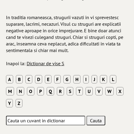
In traditia romaneasca, strugurii vazuti in vi sprevestesc
suparare, lacrimi, necazuri. Visul cu struguri are explicatii
negative aproape in orice imprejurare. E bine doar atunci
cand te visezi culegand struguri. Chiar si struguri copti, pe
arac, inseamna ceva neplacut, adica dificultati in viata ta
sentimentala si chiar mai mult.
Inapoi la:
Dictionar de vise S
A
B
C
D
E
F
G
H
I
J
K
L
M
N
O
P
Q
R
S
T
U
V
W
X
Y
Z