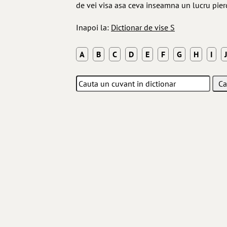
de vei visa asa ceva inseamna un lucru pierd
Inapoi la:
Dictionar de vise S
A
B
C
D
E
F
G
H
I
J