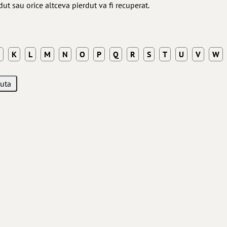
ut sau orice altceva pierdut va fi recuperat.
K
L
M
N
O
P
Q
R
S
T
U
V
W