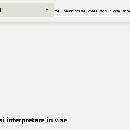
i
Sfoara, sfori - Semnificatie Sfoara, sfori in vise - In
si interpretare in vise