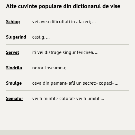
Alte cuvinte populare din dictionarul de vise
Schiop
vei avea dificultati in afaceri; ...
Slugarind
castig. ...
Servet
iti vei distruge singur fericirea. ...
Sindrila
noroc inseamna; ...
Smulge
ceva din pamant- afli un secret;- copaci- ...
Semafor
vei fi mintit;- colorat- vei fi umilit ...