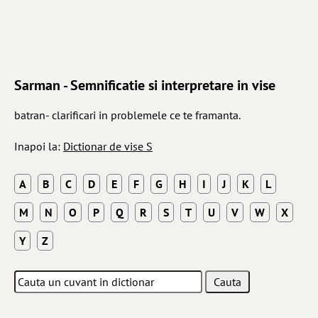
Sarman - Semnificatie si interpretare in vise
batran- clarificari in problemele ce te framanta.
Inapoi la:
Dictionar de vise S
A
B
C
D
E
F
G
H
I
J
K
L
M
N
O
P
Q
R
S
T
U
V
W
X
Y
Z