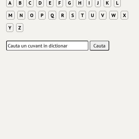
A
B
C
D
E
F
G
H
I
J
K
L
M
N
O
P
Q
R
S
T
U
V
W
X
Y
Z