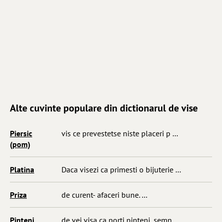
Alte cuvinte populare din dictionarul de vise
Piersic
vis ce prevestetse niste placeri p ...
(pom)
Platina
Daca visezi ca primesti o bijuterie ...
Priza
de curent- afaceri bune. ...
Pinteni
de vei visa ca porti pinteni, semn ...