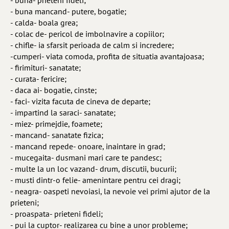
- buna- prieteni fideli;
- buna mancand- putere, bogatie;
- calda- boala grea;
- colac de- pericol de imbolnavire a copiilor;
- chifle- ia sfarsit perioada de calm si incredere;
-cumperi- viata comoda, profita de situatia avantajoasa;
- firimituri- sanatate;
- curata- fericire;
- daca ai- bogatie, cinste;
- faci- vizita facuta de cineva de departe;
- impartind la saraci- sanatate;
- miez- primejdie, foamete;
- mancand- sanatate fizica;
- mancand repede- onoare, inaintare in grad;
- mucegaita- dusmani mari care te pandesc;
- multe la un loc vazand- drum, discutii, bucurii;
- musti dintr-o felie- amenintare pentru cei dragi;
- neagra- oaspeti nevoiasi, la nevoie vei primi ajutor de la
prieteni;
- proaspata- prieteni fideli;
- pui la cuptor- realizarea cu bine a unor probleme;