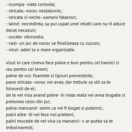
- scumpa- viata comoda;
- stricata.- noroc nestatornic;
- stricata si veche- oameni fatarnici;
- taind- necredinta, sa pui capat unei relatii care nu-ti aduce
decat necazuri;
- uscata- oboseala;
- vezi- un joc de noroc se finalizeaza cu succes;
- vinzi- aderi la o mare organizatie.
visul in care cineva face paine e bun pentru cei harnici si
rau pentru cei lenesi;
paine de orz- foamete si lipsuri prevesteste;
pane stricata- noroc vei avea, dar trebuie sa stii sa te
folosesti de el;
de te vei visa avand paine- in viata reala vei avea bogatie si
pretuirea celor din jur;
paine mancand- semn ca vei fi bogat si puternic;
paini albe- iti vei face noi prieteni;
paini mucede de vei visa ca mananci- s-ar putea sa te
imbolnavesti;