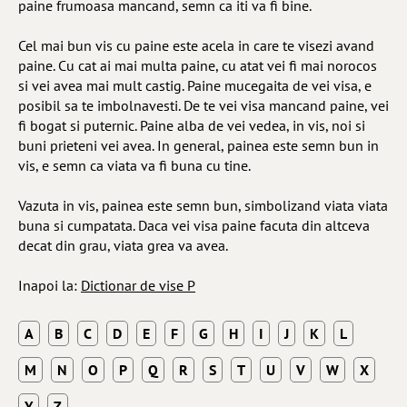
paine frumoasa mancand, semn ca iti va fi bine.
Cel mai bun vis cu paine este acela in care te visezi avand
paine. Cu cat ai mai multa paine, cu atat vei fi mai norocos
si vei avea mai mult castig. Paine mucegaita de vei visa, e
posibil sa te imbolnavesti. De te vei visa mancand paine, vei
fi bogat si puternic. Paine alba de vei vedea, in vis, noi si
buni prieteni vei avea. In general, painea este semn bun in
vis, e semn ca viata va fi buna cu tine.
Vazuta in vis, painea este semn bun, simbolizand viata viata
buna si cumpatata. Daca vei visa paine facuta din altceva
decat din grau, viata grea va avea.
Inapoi la:
Dictionar de vise P
A
B
C
D
E
F
G
H
I
J
K
L
M
N
O
P
Q
R
S
T
U
V
W
X
Y
Z