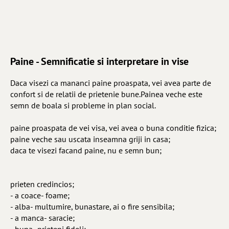
Paine - Semnificatie si interpretare in vise
Daca visezi ca mananci paine proaspata, vei avea parte de
confort si de relatii de prietenie bune.Painea veche este
semn de boala si probleme in plan social.
paine proaspata de vei visa, vei avea o buna conditie fizica;
paine veche sau uscata inseamna griji in casa;
daca te visezi facand paine, nu e semn bun;
prieten credincios;
- a coace- foame;
- alba- multumire, bunastare, ai o fire sensibila;
- a manca- saracie;